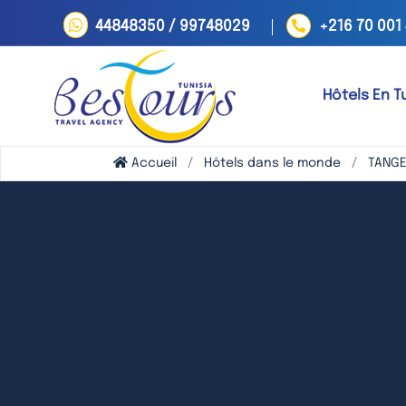
44848350 / 99748029
+216 70 001
Hôtels En T
Accueil
Hôtels dans le monde
TANGE