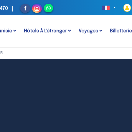
 470
unisie
Hôtels À L'étranger
Voyages
Billetteri
R