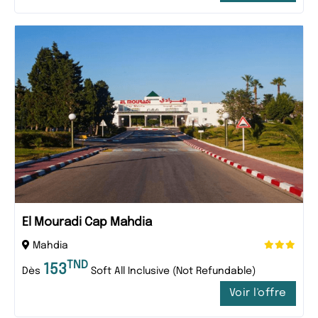
El Mouradi Cap Mahdia
Mahdia
TND
153
Dès
Soft All Inclusive (Not Refundable)
Voir l'offre