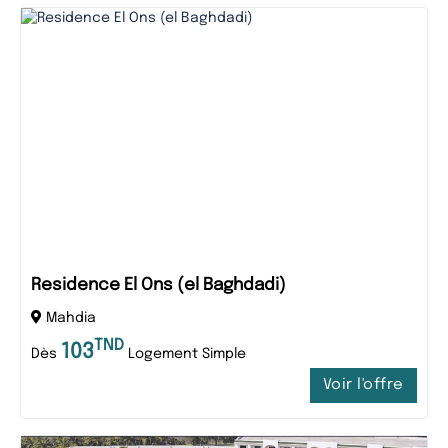
Residence El Ons (el Baghdadi)
Mahdia
TND
103
Dès
Logement Simple
Voir l'offre