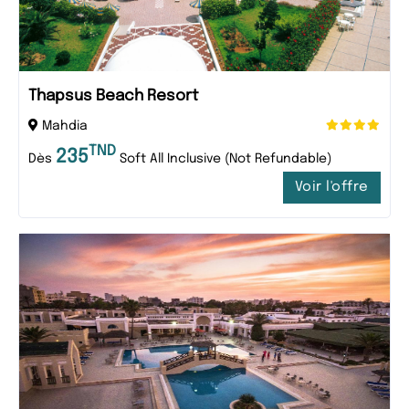
Thapsus Beach Resort
Mahdia
TND
235
Dès
Soft All Inclusive (Not Refundable)
Voir l'offre