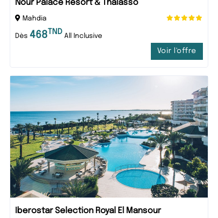
Nour Palace Resort & Thalasso
Mahdia
TND
468
Dès
All Inclusive
Voir l'offre
Iberostar Selection Royal El Mansour