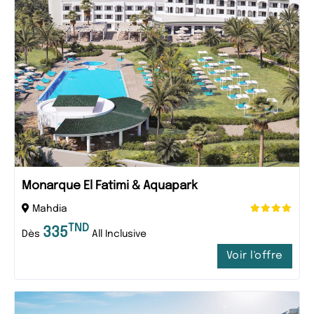
Monarque El Fatimi & Aquapark
Mahdia
TND
335
Dès
All Inclusive
Voir l'offre