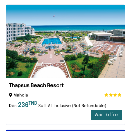
Thapsus Beach Resort
Mahdia
TND
236
Dès
Soft All Inclusive (Not Refundable)
Voir l'offre