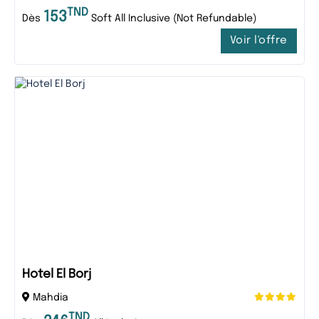
TND
153
Dès
Soft All Inclusive (Not Refundable)
Voir l'offre
Hotel El Borj
Mahdia
TND