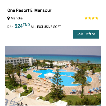
One Resort El Mansour
Mahdia
TND
524
Dès
ALL INCLUSIVE SOFT
Voir l'offre