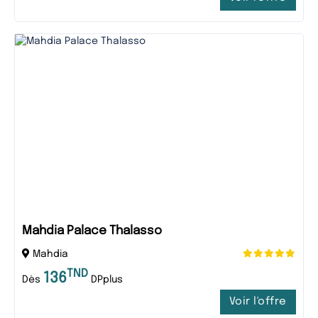
Mahdia Palace Thalasso
Mahdia
TND
136
Dès
DPplus
Voir l'offre