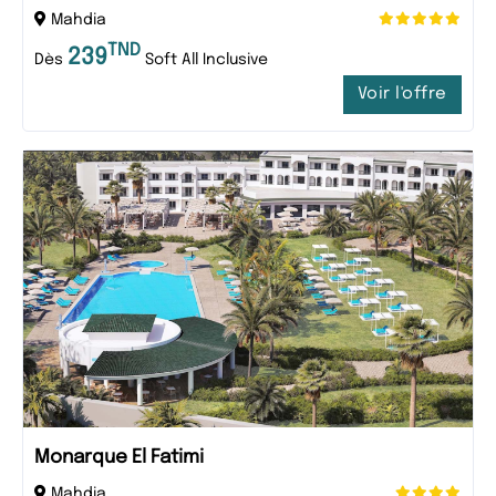
Mahdia
TND
239
Dès
Soft All Inclusive
Voir l'offre
Monarque El Fatimi
Mahdia