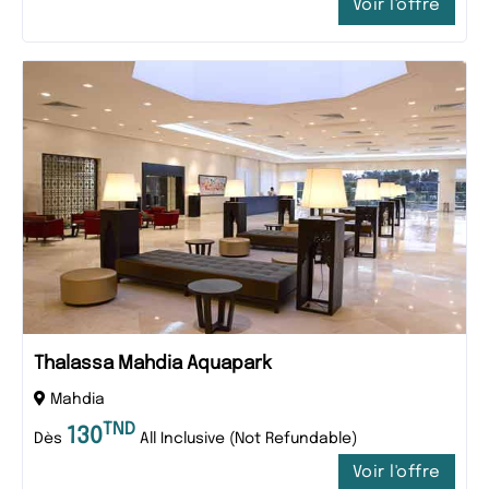
Voir l'offre
Thalassa Mahdia Aquapark
Mahdia
TND
130
Dès
All Inclusive (Not Refundable)
Voir l'offre