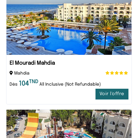
El Mouradi Mahdia
Mahdia
TND
104
Dès
All Inclusive (Not Refundable)
Voir l'offre