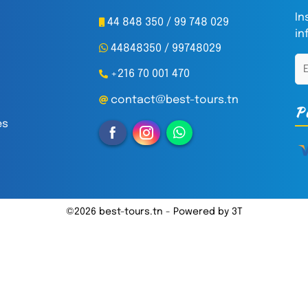
In
44 848 350 / 99 748 029
in
44848350 / 99748029
+216 70 001 470
contact@best-tours.tn
P
es
©2026 best-tours.tn -
Powered by
3T