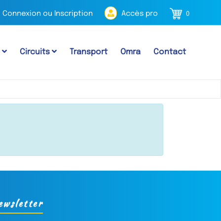
Connexion ou Inscription
Accès pro
0
e
Circuits
Transport
Omra
Contact
ewsletter