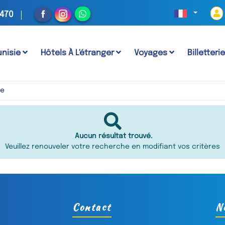
 470
unisie
Hôtels À L'étranger
Voyages
Billetteri
le
Aucun résultat trouvé.
Veuillez renouveler votre recherche en modifiant vos critères
Contact
N