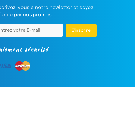
scrivez-vous à notre newletter et soyez
formé par nos promos.
S'inscrire
aiement sécurisé