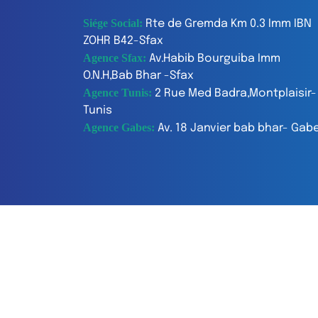
Siége Social:
Rte de Gremda Km 0.3 Imm IBN
ZOHR B42-Sfax
Agence Sfax:
Av.Habib Bourguiba Imm
O.N.H,Bab Bhar -Sfax
Agence Tunis:
2 Rue Med Badra,Montplaisir-
Tunis
Agence Gabes:
Av. 18 Janvier bab bhar- Gab