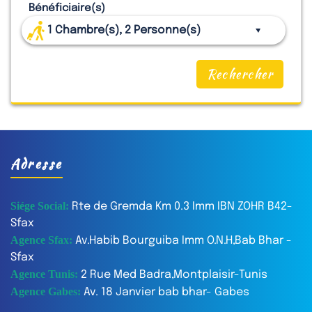
Bénéficiaire(s)
1
Chambre(s),
2
Personne(s)
Rechercher
Adresse
Siége Social:
Rte de Gremda Km 0.3 Imm IBN ZOHR B42-
Sfax
Agence Sfax:
Av.Habib Bourguiba Imm O.N.H,Bab Bhar -
Sfax
Agence Tunis:
2 Rue Med Badra,Montplaisir-Tunis
Agence Gabes:
Av. 18 Janvier bab bhar- Gabes