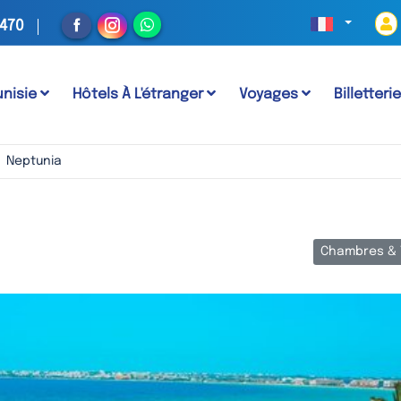
 470
unisie
Hôtels À L'étranger
Voyages
Billetteri
Neptunia
Chambres & 