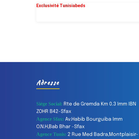
Exclusivité Tunisiabeds
Adresse
Siége Social:
Rte de Gremda Km 0.3 Imm IBN
ZOHR B42-Sfax
Agence Sfax:
Av.Habib Bourguiba Imm
O.N.H,Bab Bhar -Sfax
Agence Tunis:
2 Rue Med Badra,Montplaisir-