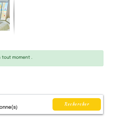
à tout moment .
Rechercher
onne(s)