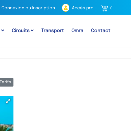
Connexion ou Inscription
Accès pro
0
e
Circuits
Transport
Omra
Contact
Tarifs