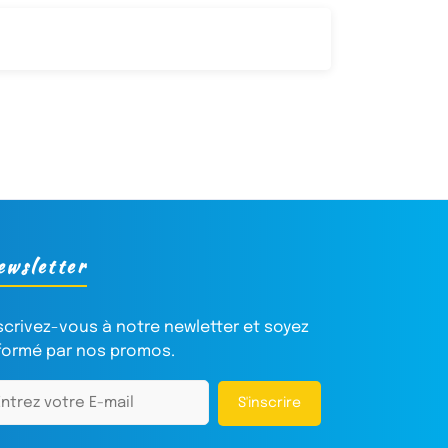
ewsletter
scrivez-vous à notre newletter et soyez
formé par nos promos.
S'inscrire