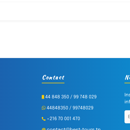
Contact
N
In
44 848 350 / 99 748 029
in
44848350 / 99748029
+216 70 001 470
contact@best-tours.tn