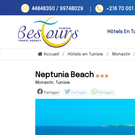
44848350 / 99748029
+216 70 001
Hôtels En T
Accueil
Hôtels en Tunisie
Monastir
Neptunia Beach
Monastir, Tunisie
Partager
Partager
Partager