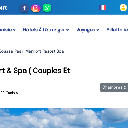
 470
unisie
Hôtels À L'étranger
Voyages
Billetteri
Sousse Pearl Marriott Resort Spa
rt & Spa ( Couples Et
Chambres & 
00, Tunisie