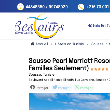
44848350 / 99748029
+216 70 001
Hôtels En T
Accueil
Hôtels en Tunisie
Sousse
Sousse Pearl Marriott Reso
Familles Seulement)
Sousse, Tunisie
Boulevard Abd El Hamid El Kadhi | La Corniche, Sousse 40
Partager
Partager
Partager