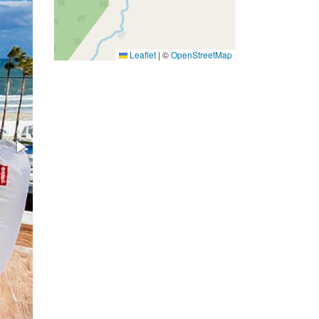
Leaflet
|
©
OpenStreetMap