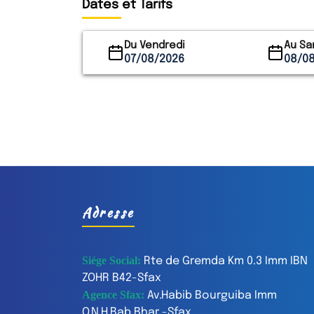
Dates et Tarifs
Du Vendredi
Au Sa
07/08/2026
08/0
Adresse
Siége Social:
Rte de Gremda Km 0.3 Imm IBN
ZOHR B42-Sfax
Agence Sfax:
Av.Habib Bourguiba Imm
O.N.H,Bab Bhar -Sfax