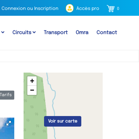
Connexion ou Inscription
Accès pro
0
e
Circuits
Transport
Omra
Contact
+
−
Tarifs
Voir sur carte