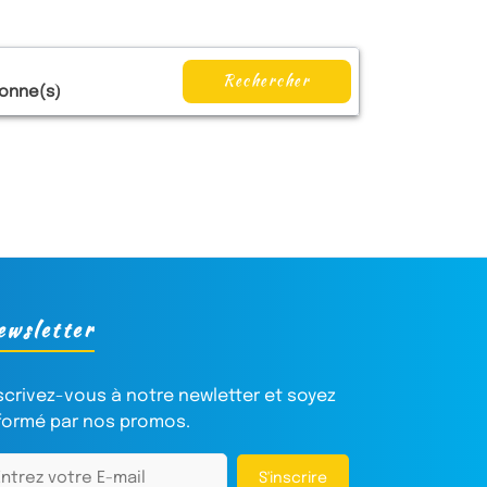
Rechercher
onne(s)
ewsletter
scrivez-vous à notre newletter et soyez
formé par nos promos.
S'inscrire