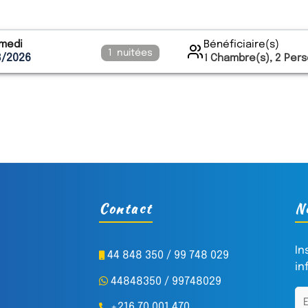
medi
Bénéficiaire(s)
1
nuitées
8/2026
1
Chambre(s),
2
Pers
Contact
N
In
44 848 350 / 99 748 029
in
44848350 / 99748029
+216 70 001 470