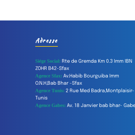
Adresse
Siége Social:
Rte de Gremda Km 0.3 Imm IBN
ZOHR B42-Sfax
Agence Sfax:
Av.Habib Bourguiba Imm
O.N.H,Bab Bhar -Sfax
Agence Tunis:
2 Rue Med Badra,Montplaisir-
Tunis
Agence Gabes:
Av. 18 Janvier bab bhar- Gab