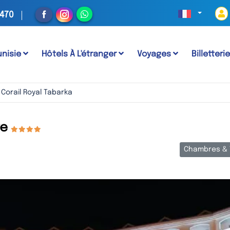
 470
unisie
Hôtels À L'étranger
Voyages
Billetteri
Corail Royal Tabarka
ge
Chambres & 