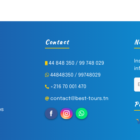
Contact
N
In
44 848 350 / 99 748 029
in
44848350 / 99748029
+216 70 001 470
contact@best-tours.tn
P
es