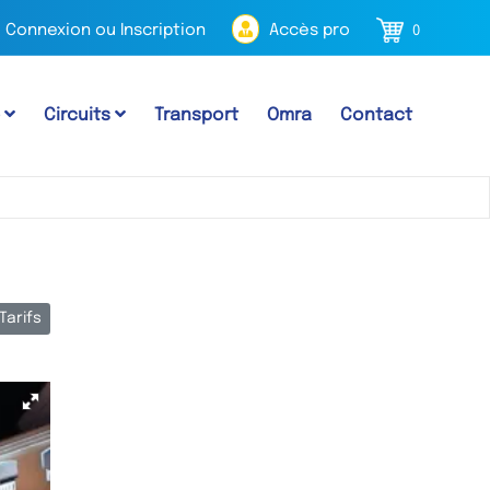
Connexion ou Inscription
Accès pro
0
e
Circuits
Transport
Omra
Contact
Tarifs