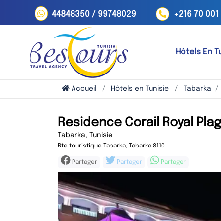
44848350 / 99748029
+216 70 001
Hôtels En T
Accueil
Hôtels en Tunisie
Tabarka
Residence Corail Royal Pla
Tabarka, Tunisie
Rte touristique Tabarka, Tabarka 8110
Partager
Partager
Partager